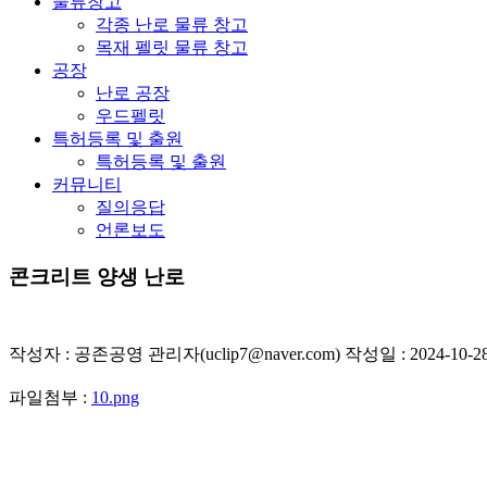
물류창고
각종 난로 물류 창고
목재 펠릿 물류 창고
공장
난로 공장
우드펠릿
특허등록 및 출원
특허등록 및 출원
커뮤니티
질의응답
언론보도
콘크리트 양생 난로
작성자 : 공존공영 관리자(uclip7@naver.com) 작성일 : 2024-10-2
파일첨부 :
10.png