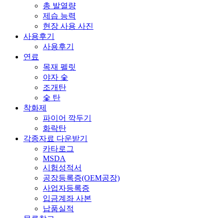
총 발열량
제습 능력
현장 사용 사진
사용후기
사용후기
연료
목재 펠릿
야자 숯
조개탄
숯 탄
착화제
파이어 깍두기
화락탄
각종자료 다운받기
카타로그
MSDA
시험성적서
공장등록증(OEM공장)
사업자등록증
입금계좌 사본
납품실적