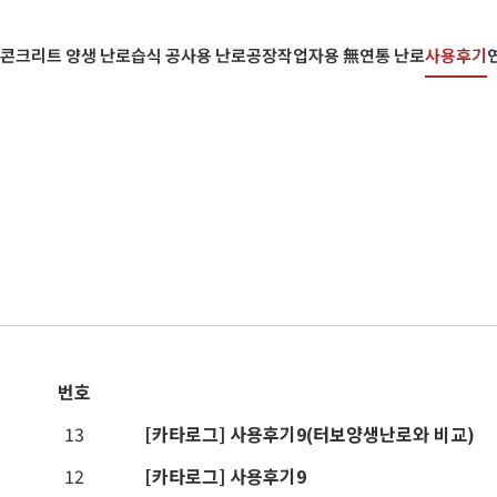
콘크리트 양생 난로
습식 공사용 난로
공장작업자용 無연통 난로
사용후기
번호
13
[카타로그]
사용후기9(터보양생난로와 비교)
12
[카타로그]
사용후기9