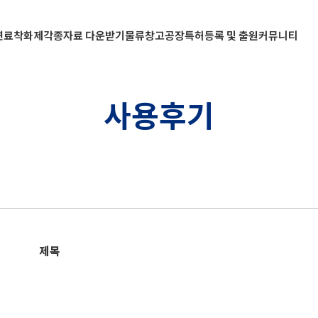
연료
착화제
각종자료 다운받기
물류창고
공장
특허등록 및 출원
커뮤니티
사용후기
제목