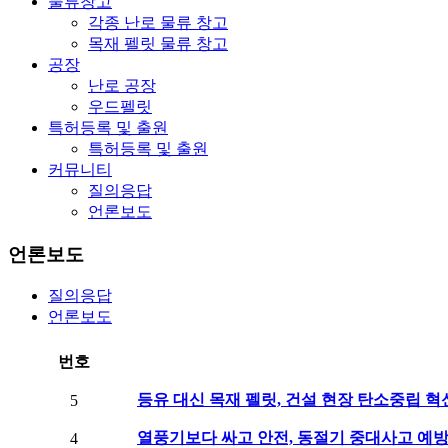
물류창고
각종 난로 물류 창고
목재 펠릿 물류 창고
공장
난로 공장
우드펠릿
특허등록 및 출원
특허등록 및 출원
커뮤니티
질의응답
언론보도
언론보도
질의응답
언론보도
번호
등유 대신 목재 펠릿, 건설 현장 탄소중립 
5
열풍기보다 싸고 안전, 동절기 중대사고 예
4