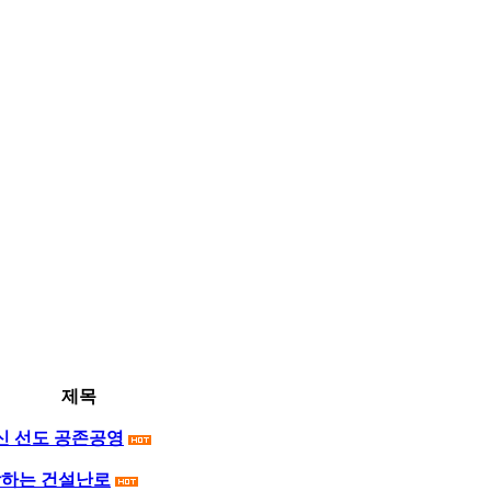
제목
혁신 선도 공존공영
방하는 건설난로