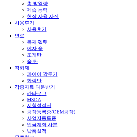
총 발열량
제습 능력
현장 사용 사진
사용후기
사용후기
연료
목재 펠릿
야자 숯
조개탄
숯 탄
착화제
파이어 깍두기
화락탄
각종자료 다운받기
카타로그
MSDA
시험성적서
공장등록증(OEM공장)
사업자등록증
입금계좌 사본
납품실적